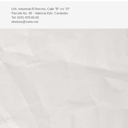
Urb. Industrial El Recreo, Calle "B" c/c "D"
Parcela No. 99 - Valencia Edo. Carabobo
Tel: 0241-878.66.60
elretono@cantv.net